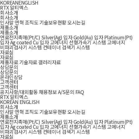
KOREAN
ENGLISH
RTX 알티엑스
회사소개
회사소개
인사말
연혁
조직도
기술보유현황
오시는길
제품소개
제품소개
연료전지촉매(Pt/C)
Silver(Ag) 입자
Gold(Au) 입자
Platinum(Pt)
입자
Ag coated Cu 입자
고에너지 선형가속기 시스템
고에너지
비파괴검사기 시스템
컨테이너 검색기 시스템
자료실
자료실
제품자료
기술자료
갤러리자료
상담문의
상담문의
온라인상담
고객센터
고객센터
공지사항/대외활동
채용정보
A/S문의
FAQ
RTX 알티엑스
KOREAN
ENGLISH
회사소개
인사말
연혁
조직도
기술보유현황
오시는길
제품소개
연료전지촉매(Pt/C)
Silver(Ag) 입자
Gold(Au) 입자
Platinum(Pt)
입자
Ag coated Cu 입자
고에너지 선형가속기 시스템
고에너지
비파괴검사기 시스템
컨테이너 검색기 시스템
자료실