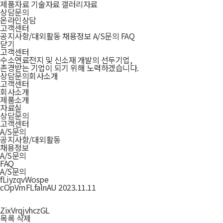
제품자료
기술자료
갤러리자료
상담문의
온라인상담
고객센터
공지사항/대외활동
채용정보
A/S문의
FAQ
닫기
고객센터
수소연료전지 및 신소재 개발의 선두기업,
존경받는 기업이 되기 위해 노력하겠습니다.
상담문의
회사소개
고객센터
회사소개
제품소개
자료실
상담문의
고객센터
A/S문의
공지사항/대외활동
채용정보
A/S문의
FAQ
A/S문의
fLiyzqvWospe
cOpVmFLfalnAU
2023.11.11
ZixVrqjvhczGL
목록
삭제