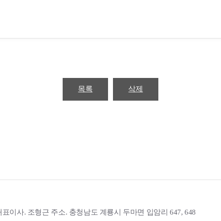
목록
삭제
대표이사. 조형근
주소. 충청남도 계룡시 두마면 입암리 647, 648