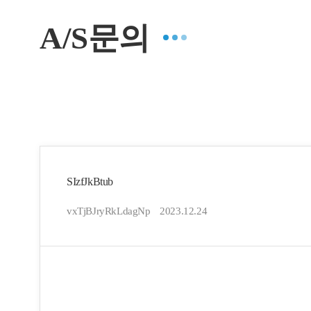
A/S문의
SIzfJkBtub
vxTjBJryRkLdagNp
2023.12.24